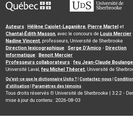
Auteurs
:
Hélène Cajolet-Laganière
,
Pierre Martel
et
Chantal‑Édith Masson
, avec le concours de
Louis Mercier
Nadine Vincent
, professeurs, Université de Sherbrooke
Direction lexicographique
:
Serge D’Amico
-
Direction
informatique
:
Benoit Mercier
Professeurs collaborateurs
:
feu Jean-Claude Boulange
Université Laval,
feu Michel Théoret
, Université de Sherbr
Qu’est-ce que le dictionnaire Usito ?
|
Contactez-nous
|
Conditio
d’utilisation
|
Paramètres des témoins
Tous droits réservés
©
Université de Sherbrooke |
3.2.2
- Der
mise à jour du contenu :
2026-08-03