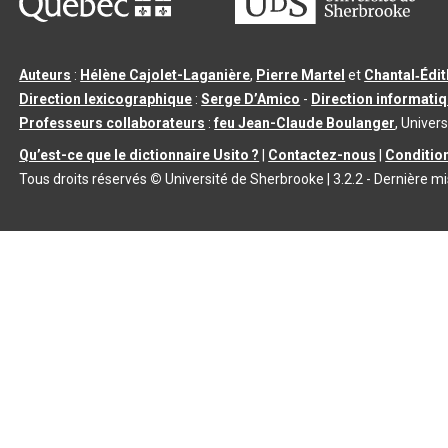
Auteurs
:
Hélène Cajolet-Laganière
,
Pierre Martel
et
Chantal‑Édi
Direction lexicographique
:
Serge D’Amico
-
Direction informati
Professeurs collaborateurs
:
feu Jean-Claude Boulanger
, Univers
Qu’est-ce que le dictionnaire Usito ?
|
Contactez-nous
|
Condition
Tous droits réservés
©
Université de Sherbrooke |
3.2.2
- Dernière mi