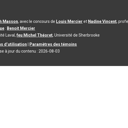
th Masson
, avec le concours de
Louis Mercier
et
Nadine Vincent
, prof
que
:
Benoit Mercier
ité Laval,
feu Michel Théoret
, Université de Sherbrooke
s d’utilisation
|
Paramètres des témoins
se à jour du contenu :
2026-08-03