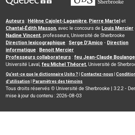
Auteurs
:
Hélène Cajolet-Laganière
,
Pierre Martel
et
Chantal‑Édith Masson
, avec le concours de
Louis Mercier
Nadine Vincent
, professeurs, Université de Sherbrooke
Direction lexicographique
:
Serge D’Amico
-
Direction
informatique
:
Benoit Mercier
Professeurs collaborateurs
:
feu Jean-Claude Boulange
Université Laval,
feu Michel Théoret
, Université de Sherbr
Qu’est-ce que le dictionnaire Usito ?
|
Contactez-nous
|
Conditio
d’utilisation
|
Paramètres des témoins
Tous droits réservés
©
Université de Sherbrooke |
3.2.2
- Der
mise à jour du contenu :
2026-08-03