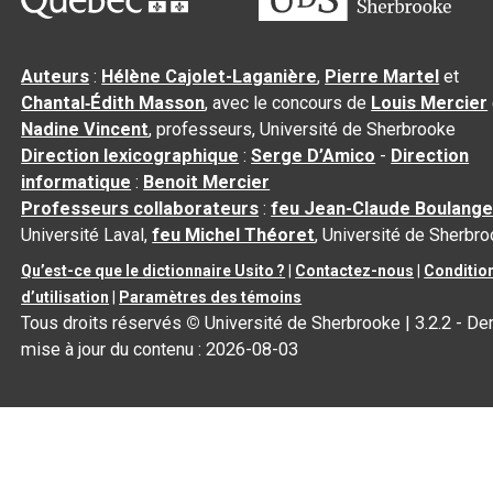
Auteurs
:
Hélène Cajolet-Laganière
,
Pierre Martel
et
Chantal‑Édith Masson
, avec le concours de
Louis Mercier
Nadine Vincent
, professeurs, Université de Sherbrooke
Direction lexicographique
:
Serge D’Amico
-
Direction
informatique
:
Benoit Mercier
Professeurs collaborateurs
:
feu Jean-Claude Boulange
Université Laval,
feu Michel Théoret
, Université de Sherbr
Qu’est-ce que le dictionnaire Usito ?
|
Contactez-nous
|
Conditio
d’utilisation
|
Paramètres des témoins
Tous droits réservés
©
Université de Sherbrooke |
3.2.2
- Der
mise à jour du contenu :
2026-08-03