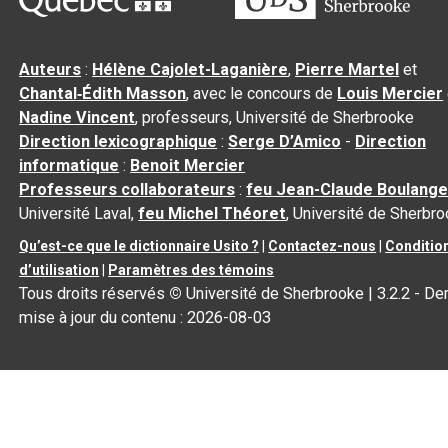
Auteurs
:
Hélène Cajolet-Laganière
,
Pierre Martel
et
Chantal‑Édith Masson
, avec le concours de
Louis Mercier
Nadine Vincent
, professeurs, Université de Sherbrooke
Direction lexicographique
:
Serge D’Amico
-
Direction
informatique
:
Benoit Mercier
Professeurs collaborateurs
:
feu Jean-Claude Boulange
Université Laval,
feu Michel Théoret
, Université de Sherbr
Qu’est-ce que le dictionnaire Usito ?
|
Contactez-nous
|
Conditio
d’utilisation
|
Paramètres des témoins
Tous droits réservés
©
Université de Sherbrooke |
3.2.2
- Der
mise à jour du contenu :
2026-08-03