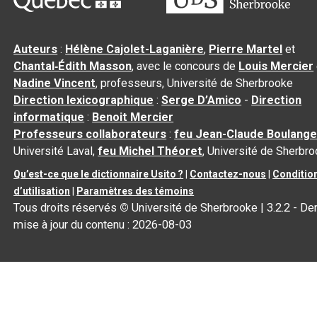
Auteurs
:
Hélène Cajolet-Laganière
,
Pierre Martel
et
Chantal‑Édith Masson
, avec le concours de
Louis Mercier
Nadine Vincent
, professeurs, Université de Sherbrooke
Direction lexicographique
:
Serge D’Amico
-
Direction
informatique
:
Benoit Mercier
Professeurs collaborateurs
:
feu Jean-Claude Boulange
Université Laval,
feu Michel Théoret
, Université de Sherbr
Qu’est-ce que le dictionnaire Usito ?
|
Contactez-nous
|
Conditio
d’utilisation
|
Paramètres des témoins
Tous droits réservés
©
Université de Sherbrooke |
3.2.2
- Der
mise à jour du contenu :
2026-08-03