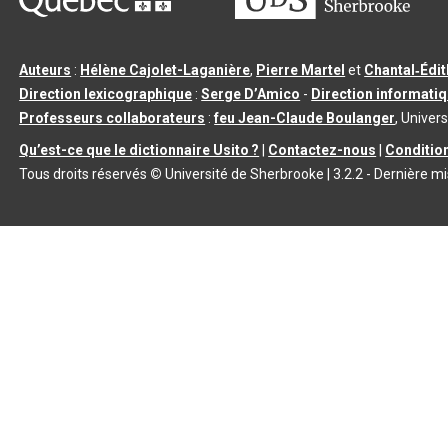
Auteurs
:
Hélène Cajolet-Laganière
,
Pierre Martel
et
Chantal‑Édi
Direction lexicographique
:
Serge D’Amico
-
Direction informati
Professeurs collaborateurs
:
feu Jean-Claude Boulanger
, Univers
Qu’est-ce que le dictionnaire Usito ?
|
Contactez-nous
|
Condition
Tous droits réservés
©
Université de Sherbrooke |
3.2.2
- Dernière mi