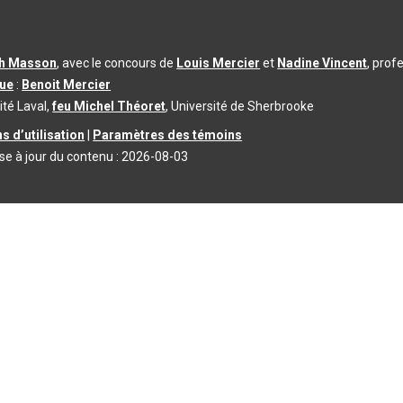
th Masson
, avec le concours de
Louis Mercier
et
Nadine Vincent
, prof
que
:
Benoit Mercier
ité Laval,
feu Michel Théoret
, Université de Sherbrooke
s d’utilisation
|
Paramètres des témoins
se à jour du contenu :
2026-08-03