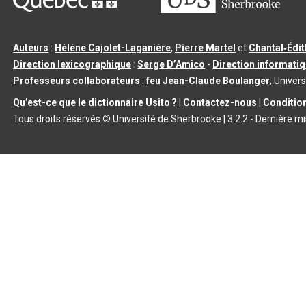
Auteurs
:
Hélène Cajolet-Laganière
,
Pierre Martel
et
Chantal‑Édi
Direction lexicographique
:
Serge D’Amico
-
Direction informati
Professeurs collaborateurs
:
feu Jean-Claude Boulanger
, Univers
Qu’est-ce que le dictionnaire Usito ?
|
Contactez-nous
|
Condition
Tous droits réservés
©
Université de Sherbrooke |
3.2.2
- Dernière mi