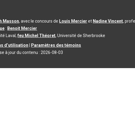
th Masson
, avec le concours de
Louis Mercier
et
Nadine Vincent
, prof
que
:
Benoit Mercier
ité Laval,
feu Michel Théoret
, Université de Sherbrooke
s d’utilisation
|
Paramètres des témoins
se à jour du contenu :
2026-08-03