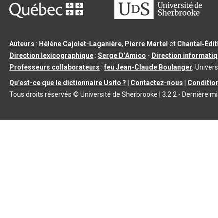
Auteurs
:
Hélène Cajolet-Laganière
,
Pierre Martel
et
Chantal‑Édi
Direction lexicographique
:
Serge D’Amico
-
Direction informati
Professeurs collaborateurs
:
feu Jean-Claude Boulanger
, Univers
Qu’est-ce que le dictionnaire Usito ?
|
Contactez-nous
|
Condition
Tous droits réservés
©
Université de Sherbrooke |
3.2.2
- Dernière mi