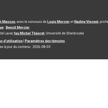
th Masson
, avec le concours de
Louis Mercier
et
Nadine Vincent
, prof
que
:
Benoit Mercier
ité Laval,
feu Michel Théoret
, Université de Sherbrooke
s d’utilisation
|
Paramètres des témoins
se à jour du contenu :
2026-08-03