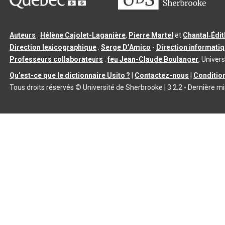
Auteurs
:
Hélène Cajolet-Laganière
,
Pierre Martel
et
Chantal‑Édi
Direction lexicographique
:
Serge D’Amico
-
Direction informati
Professeurs collaborateurs
:
feu Jean-Claude Boulanger
, Univers
Qu’est-ce que le dictionnaire Usito ?
|
Contactez-nous
|
Condition
Tous droits réservés
©
Université de Sherbrooke |
3.2.2
- Dernière mi