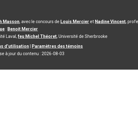
th Masson
, avec le concours de
Louis Mercier
et
Nadine Vincent
, prof
que
:
Benoit Mercier
ité Laval,
feu Michel Théoret
, Université de Sherbrooke
s d’utilisation
|
Paramètres des témoins
se à jour du contenu :
2026-08-03