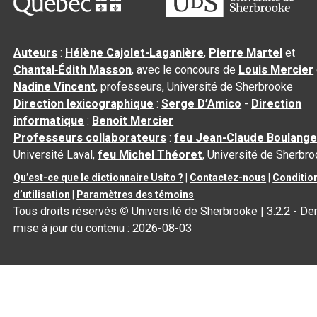
Auteurs
:
Hélène Cajolet-Laganière
,
Pierre Martel
et
Chantal‑Édith Masson
, avec le concours de
Louis Mercier
Nadine Vincent
, professeurs, Université de Sherbrooke
Direction lexicographique
:
Serge D’Amico
-
Direction
informatique
:
Benoit Mercier
Professeurs collaborateurs
:
feu Jean-Claude Boulange
Université Laval,
feu Michel Théoret
, Université de Sherbr
Qu’est-ce que le dictionnaire Usito ?
|
Contactez-nous
|
Conditio
d’utilisation
|
Paramètres des témoins
Tous droits réservés
©
Université de Sherbrooke |
3.2.2
- Der
mise à jour du contenu :
2026-08-03