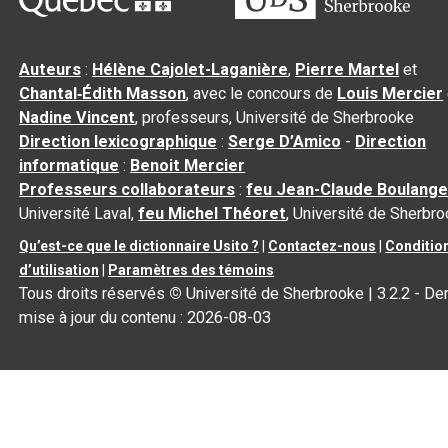
Auteurs
:
Hélène Cajolet-Laganière
,
Pierre Martel
et
Chantal‑Édith Masson
, avec le concours de
Louis Mercier
Nadine Vincent
, professeurs, Université de Sherbrooke
Direction lexicographique
:
Serge D’Amico
-
Direction
informatique
:
Benoit Mercier
Professeurs collaborateurs
:
feu Jean-Claude Boulange
Université Laval,
feu Michel Théoret
, Université de Sherbr
Qu’est-ce que le dictionnaire Usito ?
|
Contactez-nous
|
Conditio
d’utilisation
|
Paramètres des témoins
Tous droits réservés
©
Université de Sherbrooke |
3.2.2
- Der
mise à jour du contenu :
2026-08-03