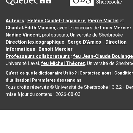
Auteurs
:
Hélène Cajolet-Laganière
,
Pierre Martel
et
Chantal‑Édith Masson
, avec le concours de
Louis Mercier
Nadine Vincent
, professeurs, Université de Sherbrooke
Direction lexicographique
:
Serge D’Amico
-
Direction
informatique
:
Benoit Mercier
Professeurs collaborateurs
:
feu Jean-Claude Boulange
Université Laval,
feu Michel Théoret
, Université de Sherbr
Qu’est-ce que le dictionnaire Usito ?
|
Contactez-nous
|
Conditio
d’utilisation
|
Paramètres des témoins
Tous droits réservés
©
Université de Sherbrooke |
3.2.2
- Der
mise à jour du contenu :
2026-08-03