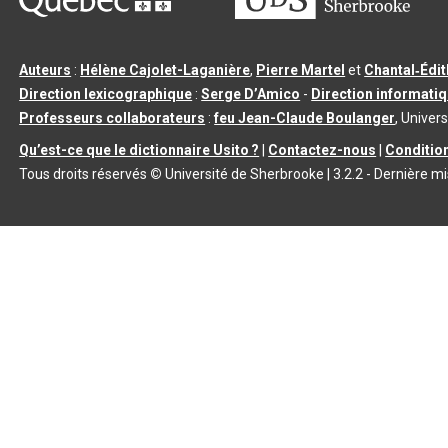
Auteurs
:
Hélène Cajolet-Laganière
,
Pierre Martel
et
Chantal‑Édi
Direction lexicographique
:
Serge D’Amico
-
Direction informati
Professeurs collaborateurs
:
feu Jean-Claude Boulanger
, Univers
Qu’est-ce que le dictionnaire Usito ?
|
Contactez-nous
|
Condition
Tous droits réservés
©
Université de Sherbrooke |
3.2.2
- Dernière mi