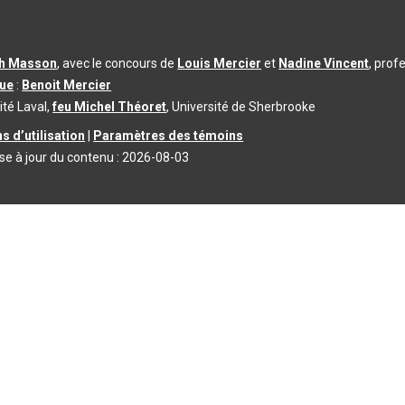
th Masson
, avec le concours de
Louis Mercier
et
Nadine Vincent
, prof
que
:
Benoit Mercier
ité Laval,
feu Michel Théoret
, Université de Sherbrooke
s d’utilisation
|
Paramètres des témoins
se à jour du contenu :
2026-08-03