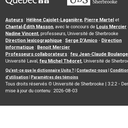
Auteurs
:
Hélène Cajolet-Laganière
,
Pierre Martel
et
Chantal‑Édith Masson
, avec le concours de
Louis Mercier
Nadine Vincent
, professeurs, Université de Sherbrooke
Direction lexicographique
:
Serge D’Amico
-
Direction
informatique
:
Benoit Mercier
Professeurs collaborateurs
:
feu Jean-Claude Boulange
Université Laval,
feu Michel Théoret
, Université de Sherbr
Qu’est-ce que le dictionnaire Usito ?
|
Contactez-nous
|
Conditio
d’utilisation
|
Paramètres des témoins
Tous droits réservés
©
Université de Sherbrooke |
3.2.2
- Der
mise à jour du contenu :
2026-08-03