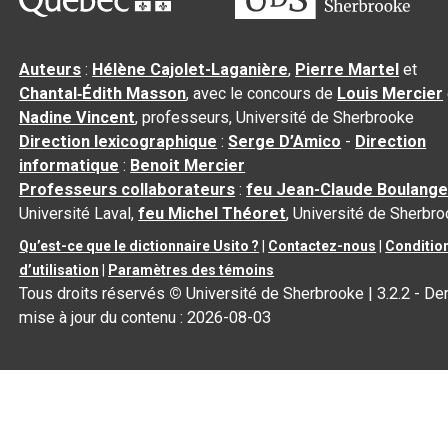
Auteurs
:
Hélène Cajolet-Laganière
,
Pierre Martel
et
Chantal‑Édith Masson
, avec le concours de
Louis Mercier
Nadine Vincent
, professeurs, Université de Sherbrooke
Direction lexicographique
:
Serge D’Amico
-
Direction
informatique
:
Benoit Mercier
Professeurs collaborateurs
:
feu Jean-Claude Boulange
Université Laval,
feu Michel Théoret
, Université de Sherbr
Qu’est-ce que le dictionnaire Usito ?
|
Contactez-nous
|
Conditio
d’utilisation
|
Paramètres des témoins
Tous droits réservés
©
Université de Sherbrooke |
3.2.2
- Der
mise à jour du contenu :
2026-08-03