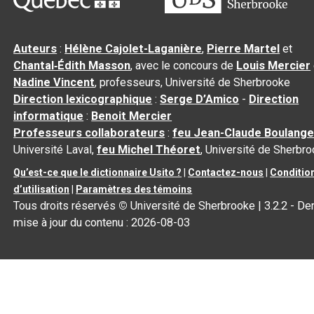
Auteurs
:
Hélène Cajolet-Laganière
,
Pierre Martel
et
Chantal‑Édith Masson
, avec le concours de
Louis Mercier
Nadine Vincent
, professeurs, Université de Sherbrooke
Direction lexicographique
:
Serge D’Amico
-
Direction
informatique
:
Benoit Mercier
Professeurs collaborateurs
:
feu Jean-Claude Boulange
Université Laval,
feu Michel Théoret
, Université de Sherbr
Qu’est-ce que le dictionnaire Usito ?
|
Contactez-nous
|
Conditio
d’utilisation
|
Paramètres des témoins
Tous droits réservés
©
Université de Sherbrooke |
3.2.2
- Der
mise à jour du contenu :
2026-08-03