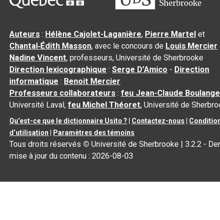
Auteurs
:
Hélène Cajolet-Laganière
,
Pierre Martel
et
Chantal‑Édith Masson
, avec le concours de
Louis Mercier
Nadine Vincent
, professeurs, Université de Sherbrooke
Direction lexicographique
:
Serge D’Amico
-
Direction
informatique
:
Benoit Mercier
Professeurs collaborateurs
:
feu Jean-Claude Boulange
Université Laval,
feu Michel Théoret
, Université de Sherbr
Qu’est-ce que le dictionnaire Usito ?
|
Contactez-nous
|
Conditio
d’utilisation
|
Paramètres des témoins
Tous droits réservés
©
Université de Sherbrooke |
3.2.2
- Der
mise à jour du contenu :
2026-08-03