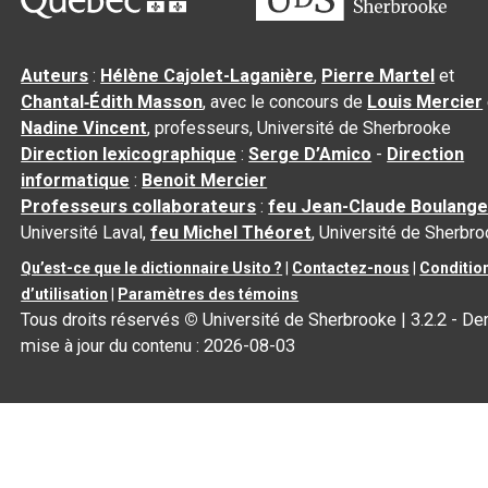
Auteurs
:
Hélène Cajolet-Laganière
,
Pierre Martel
et
Chantal‑Édith Masson
, avec le concours de
Louis Mercier
Nadine Vincent
, professeurs, Université de Sherbrooke
Direction lexicographique
:
Serge D’Amico
-
Direction
informatique
:
Benoit Mercier
Professeurs collaborateurs
:
feu Jean-Claude Boulange
Université Laval,
feu Michel Théoret
, Université de Sherbr
Qu’est-ce que le dictionnaire Usito ?
|
Contactez-nous
|
Conditio
d’utilisation
|
Paramètres des témoins
Tous droits réservés
©
Université de Sherbrooke |
3.2.2
- Der
mise à jour du contenu :
2026-08-03