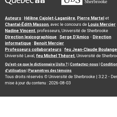
Auteurs
:
Hélène Cajolet-Laganière
,
Pierre Martel
et
Chantal‑Édith Masson
, avec le concours de
Louis Mercier
Nadine Vincent
, professeurs, Université de Sherbrooke
Direction lexicographique
:
Serge D’Amico
-
Direction
informatique
:
Benoit Mercier
Professeurs collaborateurs
:
feu Jean-Claude Boulange
Université Laval,
feu Michel Théoret
, Université de Sherbr
Qu’est-ce que le dictionnaire Usito ?
|
Contactez-nous
|
Conditio
d’utilisation
|
Paramètres des témoins
Tous droits réservés
©
Université de Sherbrooke |
3.2.2
- Der
mise à jour du contenu :
2026-08-03