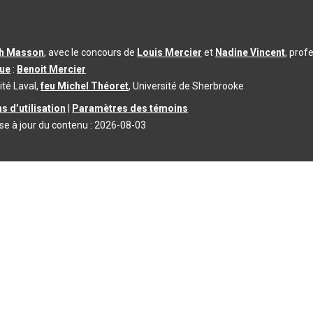
th Masson
, avec le concours de
Louis Mercier
et
Nadine Vincent
, prof
que
:
Benoit Mercier
ité Laval,
feu Michel Théoret
, Université de Sherbrooke
s d’utilisation
|
Paramètres des témoins
se à jour du contenu :
2026-08-03