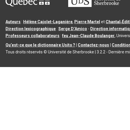
Auteurs
:
Hélène Cajolet-Laganière
,
Pierre Martel
et
Chantal‑Édi
Direction lexicographique
:
Serge D’Amico
-
Direction informati
Professeurs collaborateurs
:
feu Jean-Claude Boulanger
, Univers
Qu’est-ce que le dictionnaire Usito ?
|
Contactez-nous
|
Condition
Tous droits réservés
©
Université de Sherbrooke |
3.2.2
- Dernière mi