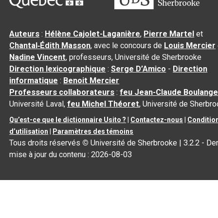
Auteurs
:
Hélène Cajolet-Laganière
,
Pierre Martel
et
Chantal‑Édith Masson
, avec le concours de
Louis Mercier
Nadine Vincent
, professeurs, Université de Sherbrooke
Direction lexicographique
:
Serge D’Amico
-
Direction
informatique
:
Benoit Mercier
Professeurs collaborateurs
:
feu Jean-Claude Boulange
Université Laval,
feu Michel Théoret
, Université de Sherbr
Qu’est-ce que le dictionnaire Usito ?
|
Contactez-nous
|
Conditio
d’utilisation
|
Paramètres des témoins
Tous droits réservés
©
Université de Sherbrooke |
3.2.2
- Der
mise à jour du contenu :
2026-08-03