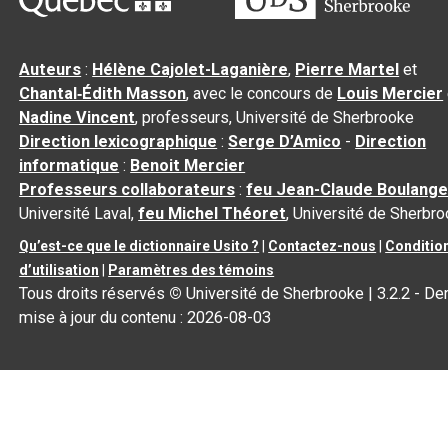
Auteurs
:
Hélène Cajolet-Laganière
,
Pierre Martel
et
Chantal‑Édith Masson
, avec le concours de
Louis Mercier
Nadine Vincent
, professeurs, Université de Sherbrooke
Direction lexicographique
:
Serge D’Amico
-
Direction
informatique
:
Benoit Mercier
Professeurs collaborateurs
:
feu Jean-Claude Boulange
Université Laval,
feu Michel Théoret
, Université de Sherbr
Qu’est-ce que le dictionnaire Usito ?
|
Contactez-nous
|
Conditio
d’utilisation
|
Paramètres des témoins
Tous droits réservés
©
Université de Sherbrooke |
3.2.2
- Der
mise à jour du contenu :
2026-08-03