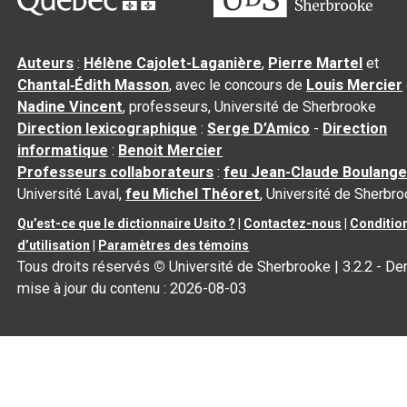
Auteurs
:
Hélène Cajolet-Laganière
,
Pierre Martel
et
Chantal‑Édith Masson
, avec le concours de
Louis Mercier
Nadine Vincent
, professeurs, Université de Sherbrooke
Direction lexicographique
:
Serge D’Amico
-
Direction
informatique
:
Benoit Mercier
Professeurs collaborateurs
:
feu Jean-Claude Boulange
Université Laval,
feu Michel Théoret
, Université de Sherbr
Qu’est-ce que le dictionnaire Usito ?
|
Contactez-nous
|
Conditio
d’utilisation
|
Paramètres des témoins
Tous droits réservés
©
Université de Sherbrooke |
3.2.2
- Der
mise à jour du contenu :
2026-08-03