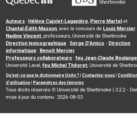
Auteurs
:
Hélène Cajolet-Laganière
,
Pierre Martel
et
Chantal‑Édith Masson
, avec le concours de
Louis Mercier
Nadine Vincent
, professeurs, Université de Sherbrooke
Direction lexicographique
:
Serge D’Amico
-
Direction
informatique
:
Benoit Mercier
Professeurs collaborateurs
:
feu Jean-Claude Boulange
Université Laval,
feu Michel Théoret
, Université de Sherbr
Qu’est-ce que le dictionnaire Usito ?
|
Contactez-nous
|
Conditio
d’utilisation
|
Paramètres des témoins
Tous droits réservés
©
Université de Sherbrooke |
3.2.2
- Der
mise à jour du contenu :
2026-08-03