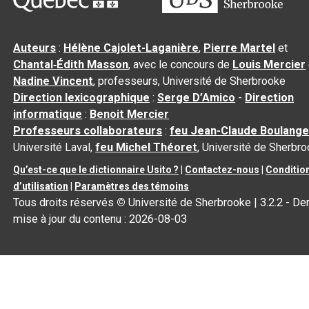
Auteurs
:
Hélène Cajolet-Laganière
,
Pierre Martel
et
Chantal‑Édith Masson
, avec le concours de
Louis Mercier
Nadine Vincent
, professeurs, Université de Sherbrooke
Direction lexicographique
:
Serge D’Amico
-
Direction
informatique
:
Benoit Mercier
Professeurs collaborateurs
:
feu Jean-Claude Boulange
Université Laval,
feu Michel Théoret
, Université de Sherbr
Qu’est-ce que le dictionnaire Usito ?
|
Contactez-nous
|
Conditio
d’utilisation
|
Paramètres des témoins
Tous droits réservés
©
Université de Sherbrooke |
3.2.2
- Der
mise à jour du contenu :
2026-08-03