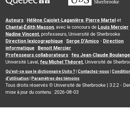
Auteurs
:
Hélène Cajolet-Laganière
,
Pierre Martel
et
Chantal‑Édith Masson
, avec le concours de
Louis Mercier
Nadine Vincent
, professeurs, Université de Sherbrooke
Direction lexicographique
:
Serge D’Amico
-
Direction
informatique
:
Benoit Mercier
Professeurs collaborateurs
:
feu Jean-Claude Boulange
Université Laval,
feu Michel Théoret
, Université de Sherbr
Qu’est-ce que le dictionnaire Usito ?
|
Contactez-nous
|
Conditio
d’utilisation
|
Paramètres des témoins
Tous droits réservés
©
Université de Sherbrooke |
3.2.2
- Der
mise à jour du contenu :
2026-08-03