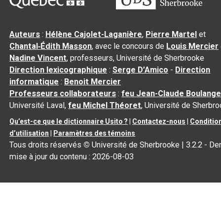
Auteurs
:
Hélène Cajolet-Laganière
,
Pierre Martel
et
Chantal‑Édith Masson
, avec le concours de
Louis Mercier
Nadine Vincent
, professeurs, Université de Sherbrooke
Direction lexicographique
:
Serge D’Amico
-
Direction
informatique
:
Benoit Mercier
Professeurs collaborateurs
:
feu Jean-Claude Boulange
Université Laval,
feu Michel Théoret
, Université de Sherbr
Qu’est-ce que le dictionnaire Usito ?
|
Contactez-nous
|
Conditio
d’utilisation
|
Paramètres des témoins
Tous droits réservés
©
Université de Sherbrooke |
3.2.2
- Der
mise à jour du contenu :
2026-08-03