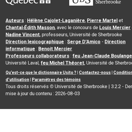
Auteurs
:
Hélène Cajolet-Laganière
,
Pierre Martel
et
Chantal‑Édith Masson
, avec le concours de
Louis Mercier
Nadine Vincent
, professeurs, Université de Sherbrooke
Direction lexicographique
:
Serge D’Amico
-
Direction
informatique
:
Benoit Mercier
Professeurs collaborateurs
:
feu Jean-Claude Boulange
Université Laval,
feu Michel Théoret
, Université de Sherbr
Qu’est-ce que le dictionnaire Usito ?
|
Contactez-nous
|
Conditio
d’utilisation
|
Paramètres des témoins
Tous droits réservés
©
Université de Sherbrooke |
3.2.2
- Der
mise à jour du contenu :
2026-08-03