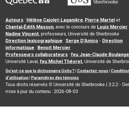
Auteurs
:
Hélène Cajolet-Laganière
,
Pierre Martel
et
Chantal‑Édith Masson
, avec le concours de
Louis Mercier
Nadine Vincent
, professeurs, Université de Sherbrooke
Direction lexicographique
:
Serge D’Amico
-
Direction
informatique
:
Benoit Mercier
Professeurs collaborateurs
:
feu Jean-Claude Boulange
Université Laval,
feu Michel Théoret
, Université de Sherbr
Qu’est-ce que le dictionnaire Usito ?
|
Contactez-nous
|
Conditio
d’utilisation
|
Paramètres des témoins
Tous droits réservés
©
Université de Sherbrooke |
3.2.2
- Der
mise à jour du contenu :
2026-08-03