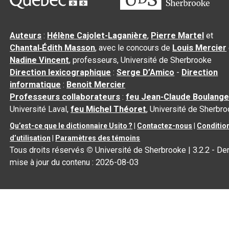
Auteurs
:
Hélène Cajolet-Laganière
,
Pierre Martel
et
Chantal‑Édith Masson
, avec le concours de
Louis Mercier
Nadine Vincent
, professeurs, Université de Sherbrooke
Direction lexicographique
:
Serge D’Amico
-
Direction
informatique
:
Benoit Mercier
Professeurs collaborateurs
:
feu Jean-Claude Boulange
Université Laval,
feu Michel Théoret
, Université de Sherbr
Qu’est-ce que le dictionnaire Usito ?
|
Contactez-nous
|
Conditio
d’utilisation
|
Paramètres des témoins
Tous droits réservés
©
Université de Sherbrooke |
3.2.2
- Der
mise à jour du contenu :
2026-08-03