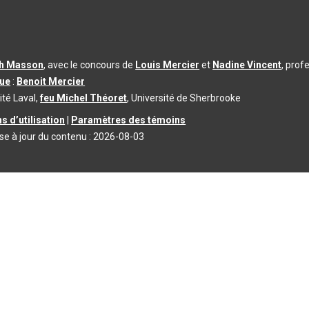
th Masson
, avec le concours de
Louis Mercier
et
Nadine Vincent
, prof
que
:
Benoit Mercier
ité Laval,
feu Michel Théoret
, Université de Sherbrooke
s d’utilisation
|
Paramètres des témoins
se à jour du contenu :
2026-08-03