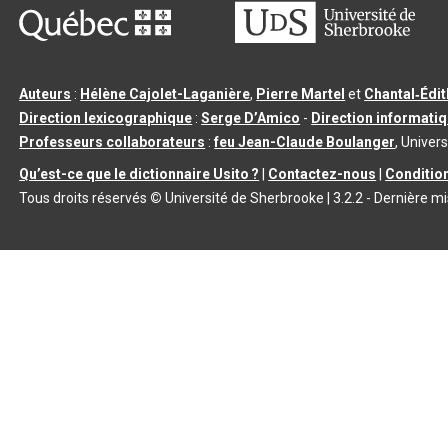
Auteurs
:
Hélène Cajolet-Laganière
,
Pierre Martel
et
Chantal‑Édi
Direction lexicographique
:
Serge D’Amico
-
Direction informati
Professeurs collaborateurs
:
feu Jean-Claude Boulanger
, Univers
Qu’est-ce que le dictionnaire Usito ?
|
Contactez-nous
|
Condition
Tous droits réservés
©
Université de Sherbrooke |
3.2.2
- Dernière mi