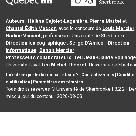
Auteurs
:
Hélène Cajolet-Laganière
,
Pierre Martel
et
Chantal‑Édith Masson
, avec le concours de
Louis Mercier
Nadine Vincent
, professeurs, Université de Sherbrooke
Direction lexicographique
:
Serge D’Amico
-
Direction
informatique
:
Benoit Mercier
Professeurs collaborateurs
:
feu Jean-Claude Boulange
Université Laval,
feu Michel Théoret
, Université de Sherbr
Qu’est-ce que le dictionnaire Usito ?
|
Contactez-nous
|
Conditio
d’utilisation
|
Paramètres des témoins
Tous droits réservés
©
Université de Sherbrooke |
3.2.2
- Der
mise à jour du contenu :
2026-08-03