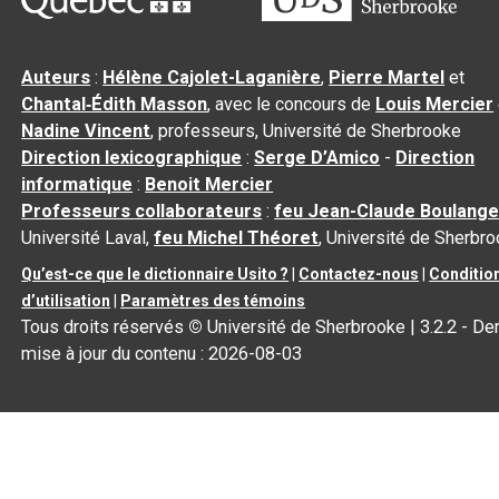
Auteurs
:
Hélène Cajolet-Laganière
,
Pierre Martel
et
Chantal‑Édith Masson
, avec le concours de
Louis Mercier
Nadine Vincent
, professeurs, Université de Sherbrooke
Direction lexicographique
:
Serge D’Amico
-
Direction
informatique
:
Benoit Mercier
Professeurs collaborateurs
:
feu Jean-Claude Boulange
Université Laval,
feu Michel Théoret
, Université de Sherbr
Qu’est-ce que le dictionnaire Usito ?
|
Contactez-nous
|
Conditio
d’utilisation
|
Paramètres des témoins
Tous droits réservés
©
Université de Sherbrooke |
3.2.2
- Der
mise à jour du contenu :
2026-08-03