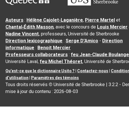
Auteurs
:
Hélène Cajolet-Laganière
,
Pierre Martel
et
Chantal‑Édith Masson
, avec le concours de
Louis Mercier
Nadine Vincent
, professeurs, Université de Sherbrooke
Direction lexicographique
:
Serge D’Amico
-
Direction
informatique
:
Benoit Mercier
Professeurs collaborateurs
:
feu Jean-Claude Boulange
Université Laval,
feu Michel Théoret
, Université de Sherbr
Qu’est-ce que le dictionnaire Usito ?
|
Contactez-nous
|
Conditio
d’utilisation
|
Paramètres des témoins
Tous droits réservés
©
Université de Sherbrooke |
3.2.2
- Der
mise à jour du contenu :
2026-08-03