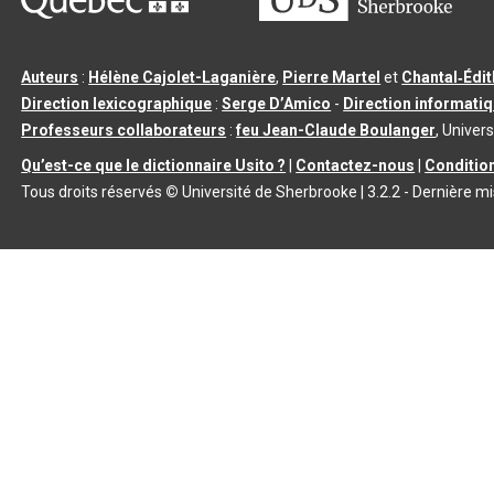
Auteurs
:
Hélène Cajolet-Laganière
,
Pierre Martel
et
Chantal‑Édi
Direction lexicographique
:
Serge D’Amico
-
Direction informati
Professeurs collaborateurs
:
feu Jean-Claude Boulanger
, Univers
Qu’est-ce que le dictionnaire Usito ?
|
Contactez-nous
|
Condition
Tous droits réservés
©
Université de Sherbrooke |
3.2.2
- Dernière mi