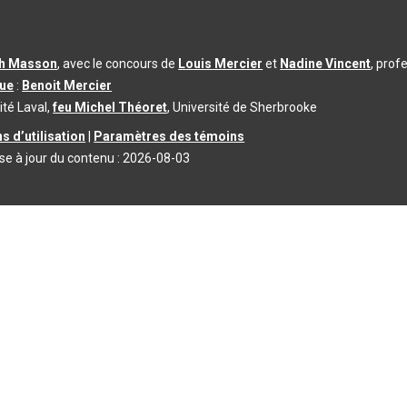
th Masson
, avec le concours de
Louis Mercier
et
Nadine Vincent
, prof
que
:
Benoit Mercier
ité Laval,
feu Michel Théoret
, Université de Sherbrooke
s d’utilisation
|
Paramètres des témoins
se à jour du contenu :
2026-08-03