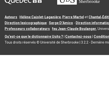
Auteurs
:
Hélène Cajolet-Laganière
,
Pierre Martel
et
Chantal‑Édi
Direction lexicographique
:
Serge D’Amico
-
Direction informati
Professeurs collaborateurs
:
feu Jean-Claude Boulanger
, Univers
Qu’est-ce que le dictionnaire Usito ?
|
Contactez-nous
|
Condition
Tous droits réservés
©
Université de Sherbrooke |
3.2.2
- Dernière mi