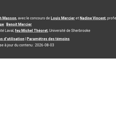
th Masson
, avec le concours de
Louis Mercier
et
Nadine Vincent
, prof
que
:
Benoit Mercier
ité Laval,
feu Michel Théoret
, Université de Sherbrooke
s d’utilisation
|
Paramètres des témoins
se à jour du contenu :
2026-08-03