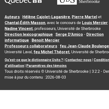
Auteurs
:
Hélène Cajolet-Laganière
,
Pierre Martel
et
Chantal‑Édith Masson
, avec le concours de
Louis Mercier
Nadine Vincent
, professeurs, Université de Sherbrooke
Direction lexicographique
:
Serge D’Amico
-
Direction
informatique
:
Benoit Mercier
Professeurs collaborateurs
:
feu Jean-Claude Boulange
Université Laval,
feu Michel Théoret
, Université de Sherbr
Qu’est-ce que le dictionnaire Usito ?
|
Contactez-nous
|
Conditio
d’utilisation
|
Paramètres des témoins
Tous droits réservés
©
Université de Sherbrooke |
3.2.2
- Der
mise à jour du contenu :
2026-08-03