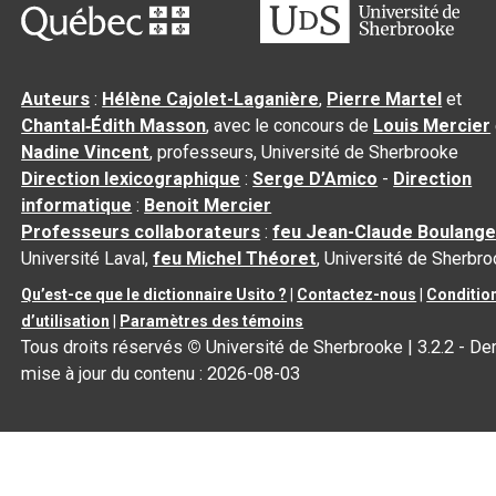
Auteurs
:
Hélène Cajolet-Laganière
,
Pierre Martel
et
Chantal‑Édith Masson
, avec le concours de
Louis Mercier
Nadine Vincent
, professeurs, Université de Sherbrooke
Direction lexicographique
:
Serge D’Amico
-
Direction
informatique
:
Benoit Mercier
Professeurs collaborateurs
:
feu Jean-Claude Boulange
Université Laval,
feu Michel Théoret
, Université de Sherbr
Qu’est-ce que le dictionnaire Usito ?
|
Contactez-nous
|
Conditio
d’utilisation
|
Paramètres des témoins
Tous droits réservés
©
Université de Sherbrooke |
3.2.2
- Der
mise à jour du contenu :
2026-08-03