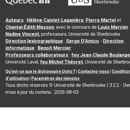
Auteurs
:
Hélène Cajolet-Laganière
,
Pierre Martel
et
Chantal‑Édith Masson
, avec le concours de
Louis Mercier
Nadine Vincent
, professeurs, Université de Sherbrooke
Direction lexicographique
:
Serge D’Amico
-
Direction
informatique
:
Benoit Mercier
Professeurs collaborateurs
:
feu Jean-Claude Boulange
Université Laval,
feu Michel Théoret
, Université de Sherbr
Qu’est-ce que le dictionnaire Usito ?
|
Contactez-nous
|
Conditio
d’utilisation
|
Paramètres des témoins
Tous droits réservés
©
Université de Sherbrooke |
3.2.2
- Der
mise à jour du contenu :
2026-08-03