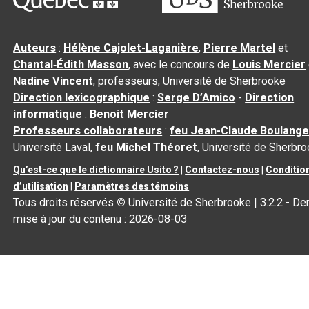
Auteurs
:
Hélène Cajolet-Laganière
,
Pierre Martel
et
Chantal‑Édith Masson
, avec le concours de
Louis Mercier
Nadine Vincent
, professeurs, Université de Sherbrooke
Direction lexicographique
:
Serge D’Amico
-
Direction
informatique
:
Benoit Mercier
Professeurs collaborateurs
:
feu Jean-Claude Boulange
Université Laval,
feu Michel Théoret
, Université de Sherbr
Qu’est-ce que le dictionnaire Usito ?
|
Contactez-nous
|
Conditio
d’utilisation
|
Paramètres des témoins
Tous droits réservés
©
Université de Sherbrooke |
3.2.2
- Der
mise à jour du contenu :
2026-08-03