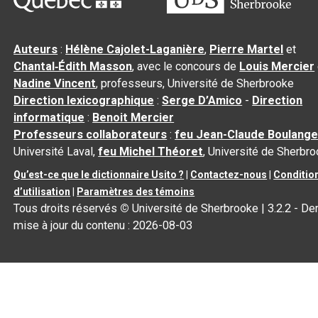
Auteurs
:
Hélène Cajolet-Laganière
,
Pierre Martel
et
Chantal‑Édith Masson
, avec le concours de
Louis Mercier
Nadine Vincent
, professeurs, Université de Sherbrooke
Direction lexicographique
:
Serge D’Amico
-
Direction
informatique
:
Benoit Mercier
Professeurs collaborateurs
:
feu Jean-Claude Boulange
Université Laval,
feu Michel Théoret
, Université de Sherbr
Qu’est-ce que le dictionnaire Usito ?
|
Contactez-nous
|
Conditio
d’utilisation
|
Paramètres des témoins
Tous droits réservés
©
Université de Sherbrooke |
3.2.2
- Der
mise à jour du contenu :
2026-08-03