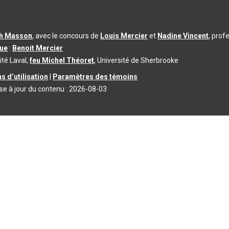
th Masson
, avec le concours de
Louis Mercier
et
Nadine Vincent
, prof
que
:
Benoit Mercier
ité Laval,
feu Michel Théoret
, Université de Sherbrooke
s d’utilisation
|
Paramètres des témoins
se à jour du contenu :
2026-08-03