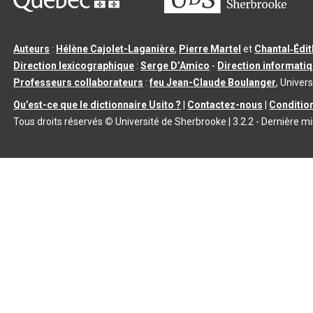
Auteurs
:
Hélène Cajolet-Laganière
,
Pierre Martel
et
Chantal‑Édi
Direction lexicographique
:
Serge D’Amico
-
Direction informati
Professeurs collaborateurs
:
feu Jean-Claude Boulanger
, Univers
Qu’est-ce que le dictionnaire Usito ?
|
Contactez-nous
|
Condition
Tous droits réservés
©
Université de Sherbrooke |
3.2.2
- Dernière mi