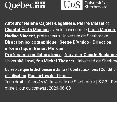
Auteurs
:
Hélène Cajolet-Laganière
,
Pierre Martel
et
Chantal‑Édith Masson
, avec le concours de
Louis Mercier
Nadine Vincent
, professeurs, Université de Sherbrooke
Direction lexicographique
:
Serge D’Amico
-
Direction
informatique
:
Benoit Mercier
Professeurs collaborateurs
:
feu Jean-Claude Boulange
Université Laval,
feu Michel Théoret
, Université de Sherbr
Qu’est-ce que le dictionnaire Usito ?
|
Contactez-nous
|
Conditio
d’utilisation
|
Paramètres des témoins
Tous droits réservés
©
Université de Sherbrooke |
3.2.2
- Der
mise à jour du contenu :
2026-08-03