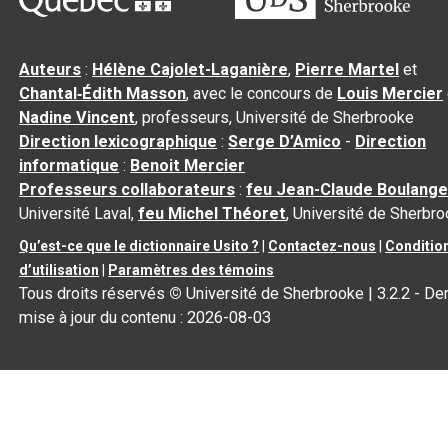
Auteurs
:
Hélène Cajolet-Laganière
,
Pierre Martel
et
Chantal‑Édith Masson
, avec le concours de
Louis Mercier
Nadine Vincent
, professeurs, Université de Sherbrooke
Direction lexicographique
:
Serge D’Amico
-
Direction
informatique
:
Benoit Mercier
Professeurs collaborateurs
:
feu Jean-Claude Boulange
Université Laval,
feu Michel Théoret
, Université de Sherbr
Qu’est-ce que le dictionnaire Usito ?
|
Contactez-nous
|
Conditio
d’utilisation
|
Paramètres des témoins
Tous droits réservés
©
Université de Sherbrooke |
3.2.2
- Der
mise à jour du contenu :
2026-08-03