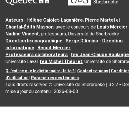
Auteurs
:
Hélène Cajolet-Laganière
,
Pierre Martel
et
Chantal‑Édith Masson
, avec le concours de
Louis Mercier
Nadine Vincent
, professeurs, Université de Sherbrooke
Direction lexicographique
:
Serge D’Amico
-
Direction
informatique
:
Benoit Mercier
Professeurs collaborateurs
:
feu Jean-Claude Boulange
Université Laval,
feu Michel Théoret
, Université de Sherbr
Qu’est-ce que le dictionnaire Usito ?
|
Contactez-nous
|
Conditio
d’utilisation
|
Paramètres des témoins
Tous droits réservés
©
Université de Sherbrooke |
3.2.2
- Der
mise à jour du contenu :
2026-08-03