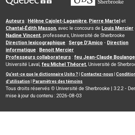
Auteurs
:
Hélène Cajolet-Laganière
,
Pierre Martel
et
Chantal‑Édith Masson
, avec le concours de
Louis Mercier
Nadine Vincent
, professeurs, Université de Sherbrooke
Direction lexicographique
:
Serge D’Amico
-
Direction
informatique
:
Benoit Mercier
Professeurs collaborateurs
:
feu Jean-Claude Boulange
Université Laval,
feu Michel Théoret
, Université de Sherbr
Qu’est-ce que le dictionnaire Usito ?
|
Contactez-nous
|
Conditio
d’utilisation
|
Paramètres des témoins
Tous droits réservés
©
Université de Sherbrooke |
3.2.2
- Der
mise à jour du contenu :
2026-08-03