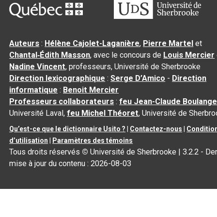
Auteurs
:
Hélène Cajolet-Laganière
,
Pierre Martel
et
Chantal‑Édith Masson
, avec le concours de
Louis Mercier
Nadine Vincent
, professeurs, Université de Sherbrooke
Direction lexicographique
:
Serge D’Amico
-
Direction
informatique
:
Benoit Mercier
Professeurs collaborateurs
:
feu Jean-Claude Boulange
Université Laval,
feu Michel Théoret
, Université de Sherbr
Qu’est-ce que le dictionnaire Usito ?
|
Contactez-nous
|
Conditio
d’utilisation
|
Paramètres des témoins
Tous droits réservés
©
Université de Sherbrooke |
3.2.2
- Der
mise à jour du contenu :
2026-08-03