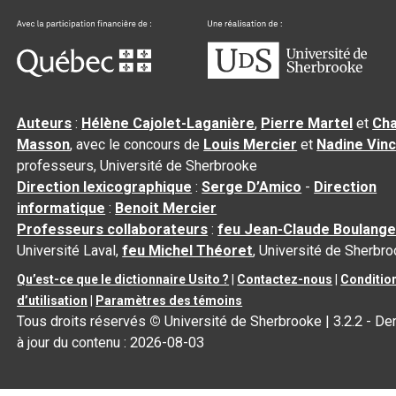
Auteurs
:
Hélène Cajolet-Laganière
,
Pierre Martel
et
Cha
Masson
, avec le concours de
Louis Mercier
et
Nadine Vin
professeurs, Université de Sherbrooke
Direction lexicographique
:
Serge D’Amico
-
Direction
informatique
:
Benoit Mercier
Professeurs collaborateurs
:
feu Jean-Claude Boulange
Université Laval,
feu Michel Théoret
, Université de Sherbr
Qu’est-ce que le dictionnaire Usito ?
|
Contactez-nous
|
Conditio
d’utilisation
|
Paramètres des témoins
Tous droits réservés
©
Université de Sherbrooke |
3.2.2
- De
à jour du contenu :
2026-08-03