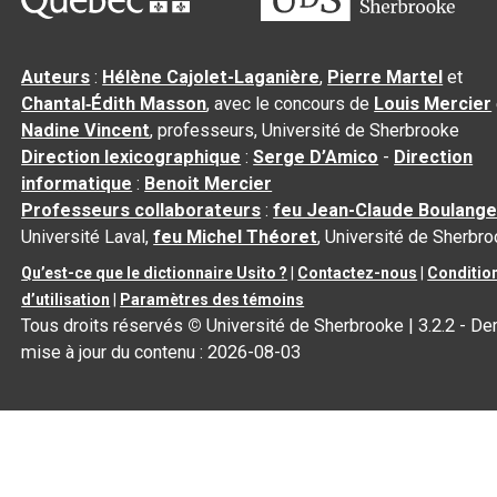
Auteurs
:
Hélène Cajolet-Laganière
,
Pierre Martel
et
Chantal‑Édith Masson
, avec le concours de
Louis Mercier
Nadine Vincent
, professeurs, Université de Sherbrooke
Direction lexicographique
:
Serge D’Amico
-
Direction
informatique
:
Benoit Mercier
Professeurs collaborateurs
:
feu Jean-Claude Boulange
Université Laval,
feu Michel Théoret
, Université de Sherbr
Qu’est-ce que le dictionnaire Usito ?
|
Contactez-nous
|
Conditio
d’utilisation
|
Paramètres des témoins
Tous droits réservés
©
Université de Sherbrooke |
3.2.2
- Der
mise à jour du contenu :
2026-08-03